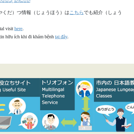
සේරු කාඩ්පත
やくだ）つ情報（じょうほう）は
こちら
でも紹介（しょう
al visit
here
.
 tin hữu ích khi đi khám bệnh
tại đây
.