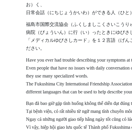
お）く、
日常会話（にちじょうかいわ）ができる人（ひと
福島市国際交流協会（ふくしましこくさいこうり
病院（びょういん）に行（い）ったときにゆびさ
「メディカルゆびさしカード」を１２言語（げん
ださい。
Have you ever had trouble describing your symptoms at t
Even people that have no issues with daily conversation c
they use many specialized words.
The Fukushima City International Friendship Association
different languages that can be used to help describe your 
Bạn đã bao giờ gặp tình huống không thể diễn đạt đúng 
Tại bệnh viện, có rất nhiều từ ngữ mang tính chuyên mô
Ngay cả những người giao tiếp hằng ngày tốt cũng có lú
Vì vậy, hiệp hội giao lưu quốc tế Thành phố Fukushima đ