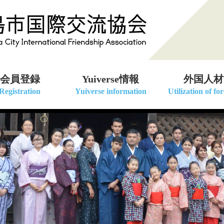
会員登録
Yuiverse情報
外国人材
Registration
Yuiverse information
Utilization of fo