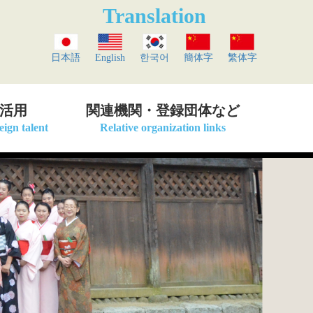
Translation
日本語
English
한국어
簡体字
繁体字
活用
関連機関・登録団体など
reign talent
Relative organization links