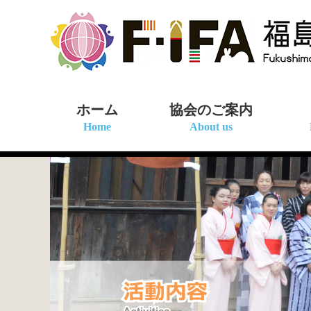
Skip
Skip
to
to
the
the
content
Navigation
ホーム
協会のご案内
Home
About us