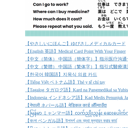
【やさしいにほんご】ゆびさしメディカルカード
【English 英語】Medical Card Point With Your Finger
【中文（简体） 中国語（簡体字）】指示医疗沟通
【中文（繁體） 中国語（繁体字）】指引式醫療溝
【한국어 韓国語】지목식 의료 카드
【Tiếng Việt ベトナム語】Thẻ y tế chỉ tay
【Tagalog タガログ語】Kard na Pangmedikal sa Yubis
【Indonesia インドネシア語】Kad Medis Penunjuk Ja
【नेपाली ネパール語】मेडिकल कार्ड औँल्याउँदा
【မြန်မာ ミャンマー語】လက်ညှိုးညွှန်း ဆေးပေါက်
【বাংলা ベンガル語】উপসর্গ এবং ব্যথা মূল্যায়ন করার কার্ড