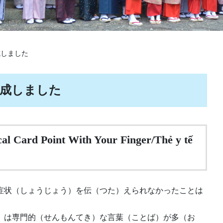
成しました
成しました
Point With Your Finger/Thẻ y tế
症状（しょうじょう）を伝（つた）えられなかったことは
）は専門的（せんもんてき）な言葉（ことば）が多（お